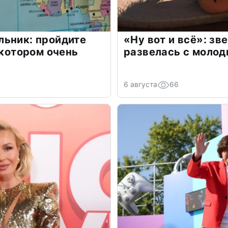
льник: пройдите
«Ну вот и всё»: з
 котором очень
развелась с моло
6 августа
66