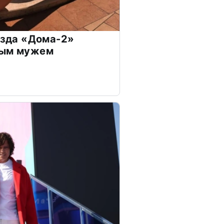
везда «Дома-2»
дым мужем