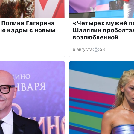
 Полина Гагарина
«Четырех мужей п
ые кадры с новым
Шаляпин проболтал
возлюбленной
6 августа
53