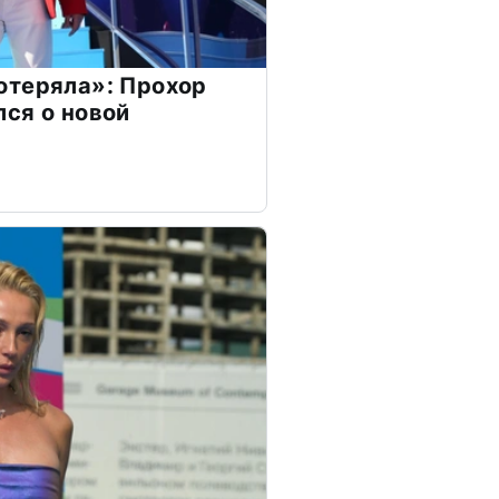
отеряла»: Прохор
ся о новой