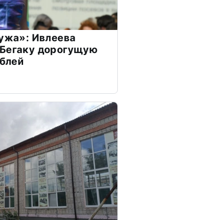
мужа»: Ивлеева
 Бегаку дорогущую
ублей