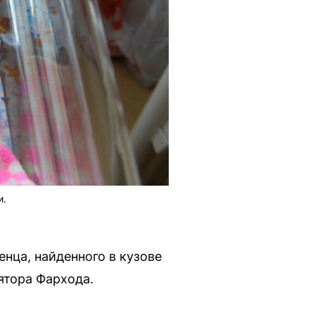
и.
нца, найденного в кузове
ятора Фархода.