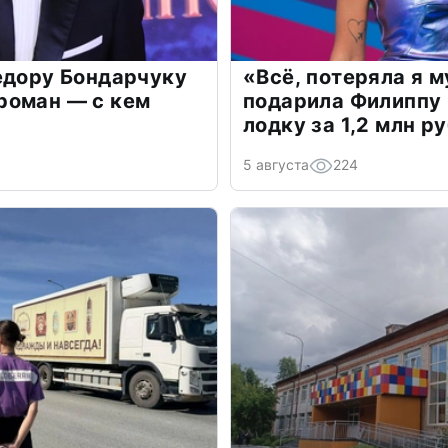
едору Бондарчуку
«Всё, потеряла я 
роман — с кем
подарила Филиппу
лодку за 1,2 млн р
5 августа
224