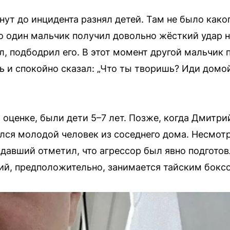
нут до инцидента разнял детей. Там не было како
то один мальчик получил довольно жёсткий удар н
л, подбодрил его. В этот момент другой мальчик 
нь и спокойно сказал: „Что ты творишь? Иди домо
о оценке, были дети 5–7 лет. Позже, когда Дмитр
ился молодой человек из соседнего дома. Несмот
давший отметил, что агрессор был явно подготов
ий, предположительно, занимается тайским бокс