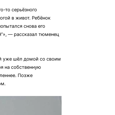
го-то серьёзного
огой в живот. Ребёнок
попытался снова его
й“», — рассказал тюменец
ий уже шёл домой со своим
ря на собственную
леннее. Позже
ом.