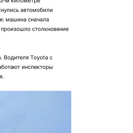
93-м километре
кнулись автомобили
ие: машина сначала
е произошло столкновение
. Водителя Toyota с
аботают инспекторы
я.