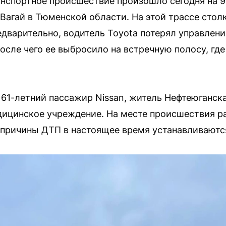
нспортное происшествие произошло сегодня на 
агай в Тюменской области. На этой трассе стол
едварительно, водитель Toyota потерял управлен
после чего ее выбросило на встречную полосу, гд
 61-летний пассажир Nissan, житель Нефтеюганска
дицинское учреждение. На месте происшествия р
 причины ДТП в настоящее время устанавливаютс