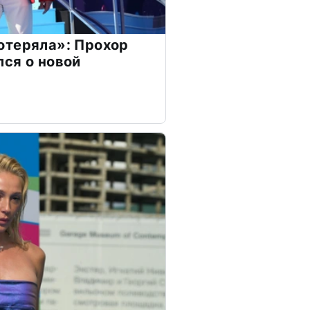
отеряла»: Прохор
ся о новой