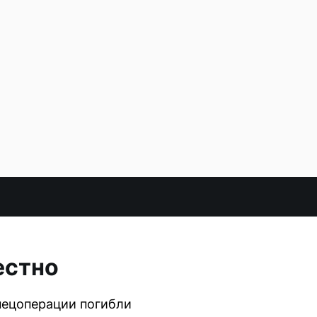
естно
пецоперации погибли