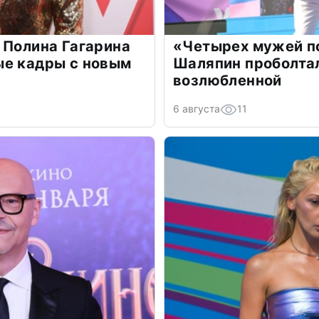
 Полина Гагарина
«Четырех мужей п
ые кадры с новым
Шаляпин проболтал
возлюбленной
6 августа
11