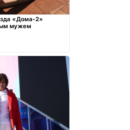
везда «Дома-2»
дым мужем