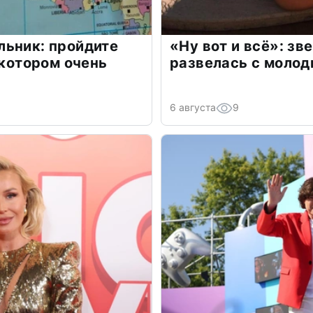
льник: пройдите
«Ну вот и всё»: з
 котором очень
развелась с моло
6 августа
9