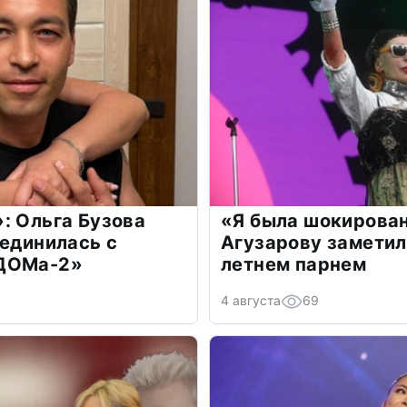
: Ольга Бузова
«Я была шокирова
оединилась с
Агузарову заметил
«ДОМа-2»
летнем парнем
4 августа
69