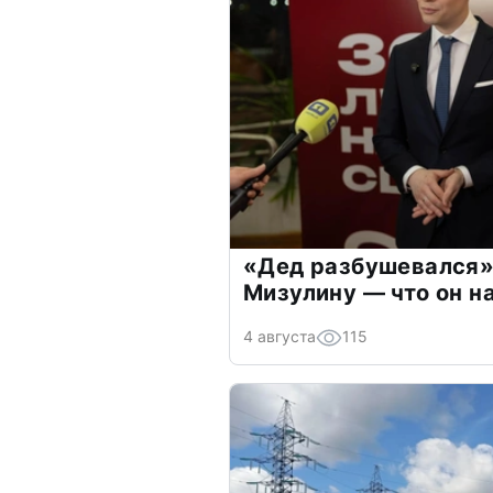
«Дед разбушевался»
Мизулину — что он н
4 августа
115