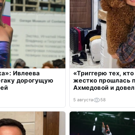
жа»: Ивлеева
«Триггерю тех, кто
егаку дорогущую
жестко прошлась п
лей
Ахмедовой и довел
5 августа
58