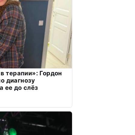
 в терапии»: Гордон
о диагнозу
а ее до слёз