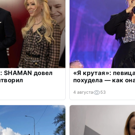
: SHAMAN довел
«Я крутая»: певиц
атворил
похудела — как он
4 августа
53