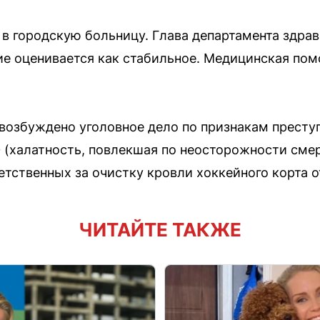
в городскую больницу. Глава департамента здр
ие оценивается как стабильное. Медицинская по
озбуждено уголовное дело по признакам престу
Ф (халатность, повлекшая по неосторожности смер
етственных за очистку кровли хоккейного корта от
ЧИТАЙТЕ ТАКЖЕ