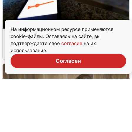
На информационном ресурсе применяются
Ночью в Самарской области завыли
cookie-файлы. Оставаясь на сайте, вы
сирены
подтверждаете свое
согласие
на их
использование.
8 августа
0
Согласен