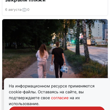
6 августа
0
На информационном ресурсе применяются
cookie-файлы. Оставаясь на сайте, вы
Опубликована карта отключений
подтверждаете свое
согласие
на их
воды в Воронеже
использование.
6 августа
0