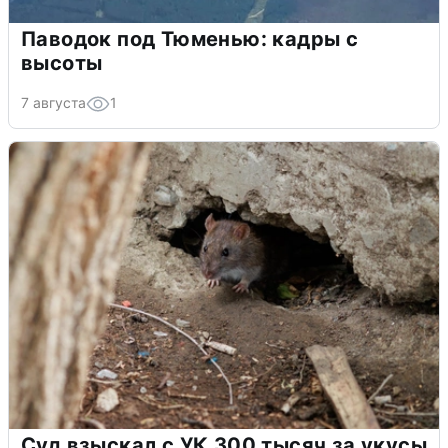
Паводок под Тюменью: кадры с
высоты
7 августа
1
Суд взыскал с УК 300 тысяч за укусы