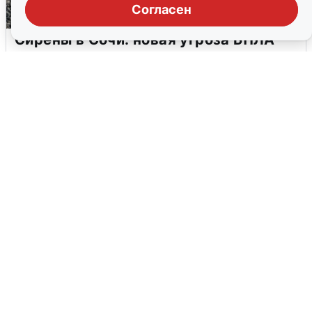
Согласен
Сирены в Сочи: новая угроза БПЛА
6 августа
0
В Воронеже прогремели взрывы