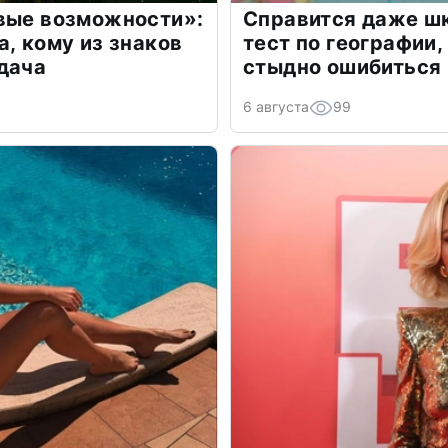
овые возможности»:
Справится даже шк
а, кому из знаков
тест по географии,
дача
стыдно ошибиться
6 августа
99