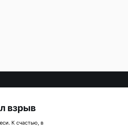
л взрыв
си. К счастью, в