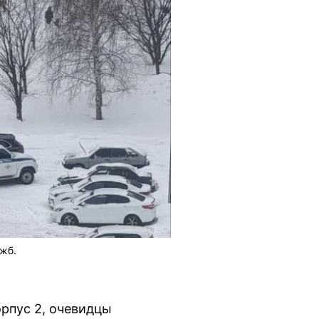
жб.
орпус 2, очевидцы