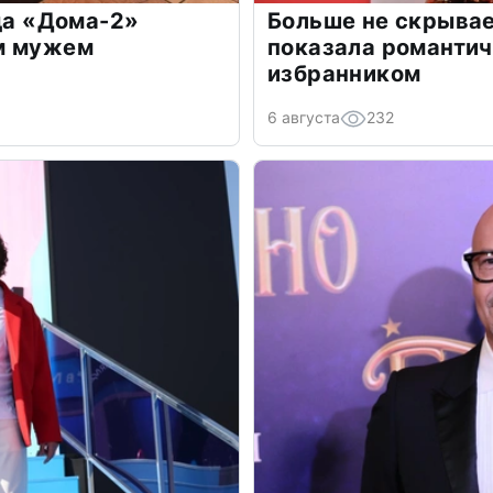
зда «Дома-2»
Больше не скрывае
м мужем
показала романти
избранником
6 августа
232