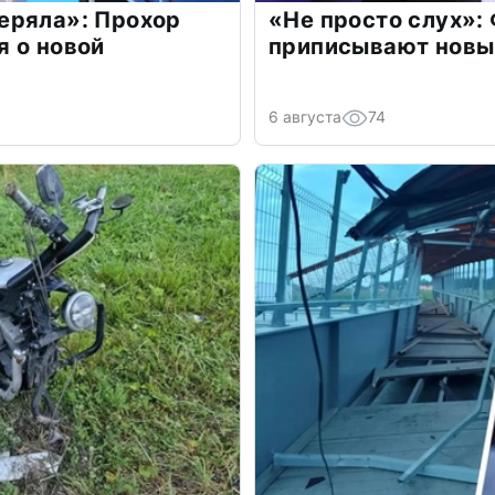
еряла»: Прохор
«Не просто слух»:
 о новой
приписывают новы
6 августа
74