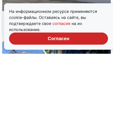
На информационном ресурсе применяются
Грохот в небе разбудил жителей
cookie-файлы. Оставаясь на сайте, вы
Кстова
подтверждаете свое
согласие
на их
использование.
4 августа
0
Согласен