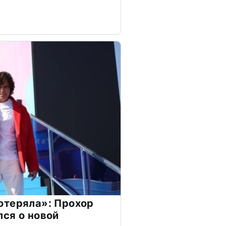
отеряла»: Прохор
ся о новой