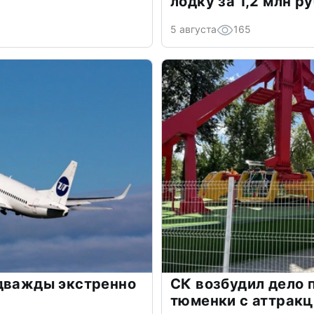
лодку за 1,2 млн р
5 августа
165
 дважды экстренно
СК возбудил дело 
тюменки с аттрак