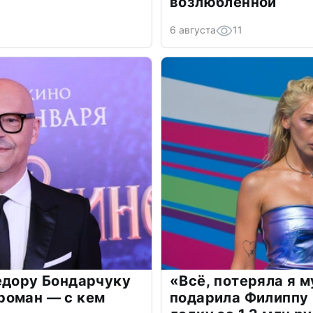
возлюбленной
6 августа
11
едору Бондарчуку
«Всё, потеряла я 
роман — с кем
подарила Филиппу