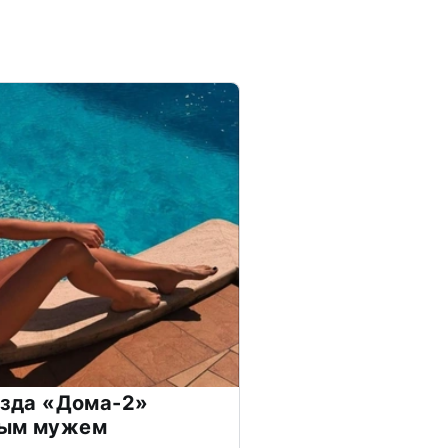
везда «Дома-2»
дым мужем