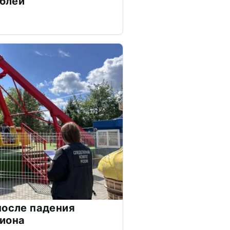
ублей
после падения
циона