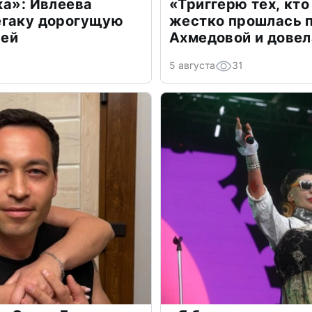
жа»: Ивлеева
«Триггерю тех, кто
егаку дорогущую
жестко прошлась п
лей
Ахмедовой и довел
5 августа
31