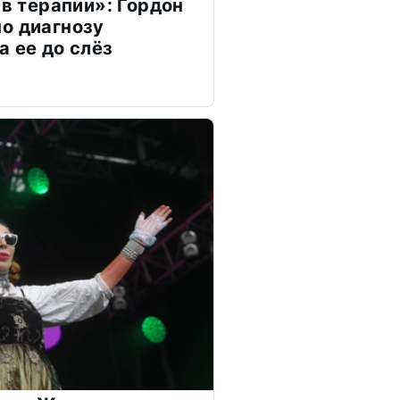
 в терапии»: Гордон
о диагнозу
а ее до слёз