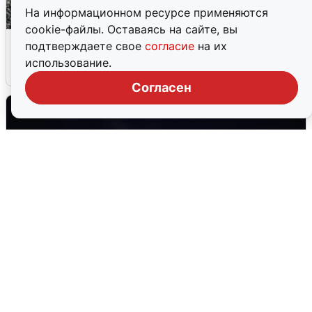
На информационном ресурсе применяются
cookie-файлы. Оставаясь на сайте, вы
Сирены в Сочи: новая угроза БПЛА
подтверждаете свое
согласие
на их
использование.
6 августа
0
Согласен
Взрывы в Воронеже после сигнала