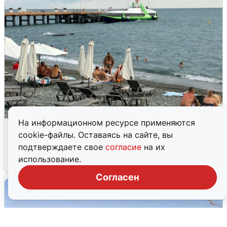
На информационном ресурсе применяются
Жители и туристы Сочи рассказали
cookie-файлы. Оставаясь на сайте, вы
об атаке БПЛА 5 августа
подтверждаете свое
согласие
на их
использование.
5 августа
0
Согласен