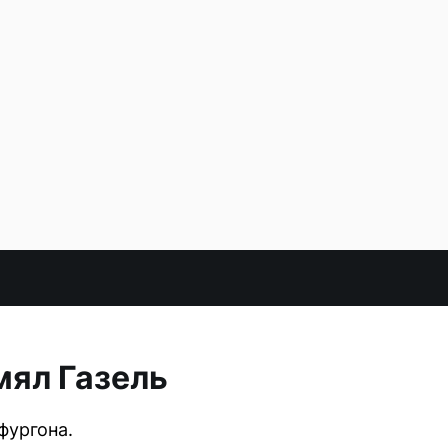
мял Газель
фургона.