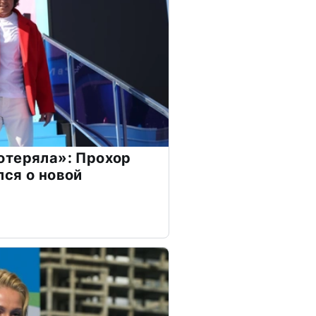
отеряла»: Прохор
ся о новой