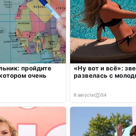
льник: пройдите
«Ну вот и всё»: з
 котором очень
развелась с моло
6 августа
54