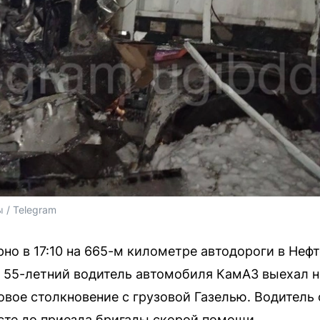
 / Telegram
но в 17:10 на 665-м километре автодороги в Неф
55-летний водитель автомобиля КамАЗ выехал н
вое столкновение с грузовой Газелью. Водитель 
сте до приезда бригады скорой помощи.