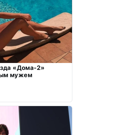
везда «Дома-2»
дым мужем