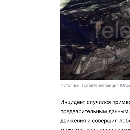
Источник: 
Госавтоинспекция Югры
Инцидент случился пример
предварительным данным, 
движения и совершил лобо
мужчина, скончался на ме