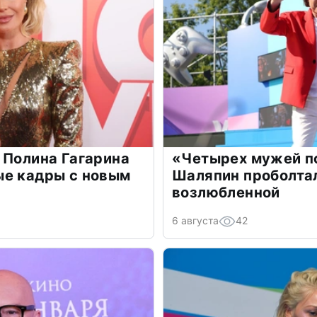
 Полина Гагарина
«Четырех мужей п
ые кадры с новым
Шаляпин проболтал
возлюбленной
6 августа
42