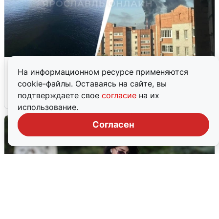
Ночная атака БПЛА на Ярославль:
На информационном ресурсе применяются
попадания и последствия
cookie-файлы. Оставаясь на сайте, вы
подтверждаете свое
согласие
на их
6 августа
0
использование.
Согласен