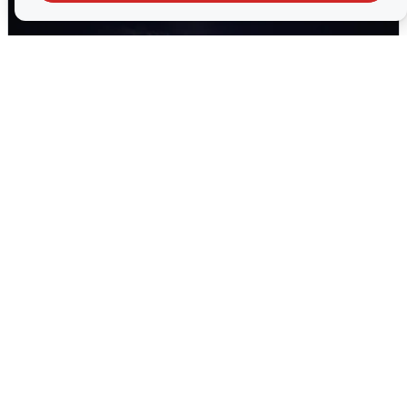
Взрывы в Воронеже после сигнала
тревоги
5 августа
0