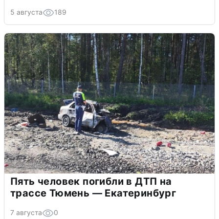
5 августа
189
Пять человек погибли в ДТП на
трассе Тюмень — Екатеринбург
7 августа
0