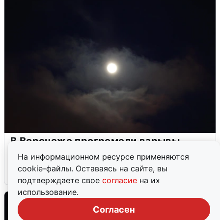
В Воронеже прогремели взрывы
после сигнала тревоги
На информационном ресурсе применяются
cookie-файлы. Оставаясь на сайте, вы
5 августа
0
подтверждаете свое
согласие
на их
использование.
Согласен