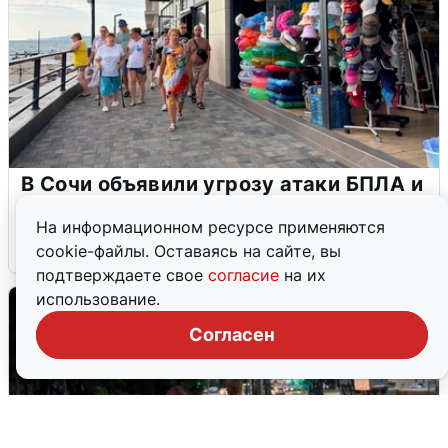
В Сочи объявили угрозу атаки БПЛА и
закрыли пляжи
На информационном ресурсе применяются
6 августа
0
cookie-файлы. Оставаясь на сайте, вы
подтверждаете свое
согласие
на их
использование.
Согласен