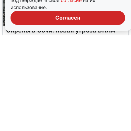
подтверждаете свое
согласие
на их
использование.
Согласен
Сирены в Сочи: новая угроза БПЛА
6 августа
0