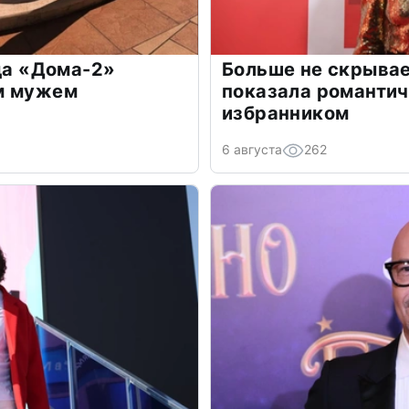
зда «Дома-2»
Больше не скрывае
м мужем
показала романти
избранником
6 августа
262