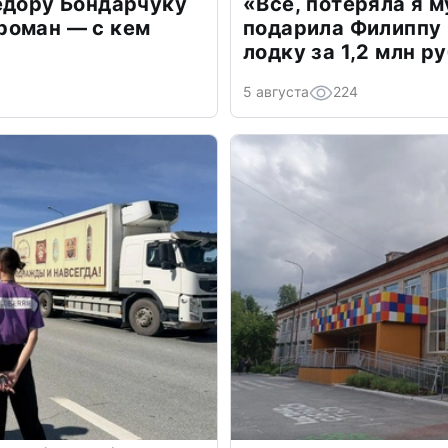
едору Бондарчуку
«Всё, потеряла я 
роман — с кем
подарила Филиппу
лодку за 1,2 млн р
5 августа
224