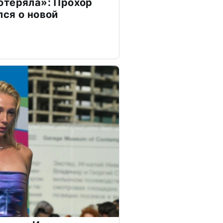
отеряла»: Прохор
ся о новой