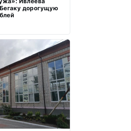
мужа»: Ивлеева
 Бегаку дорогущую
ублей