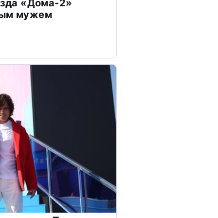
везда «Дома-2»
дым мужем