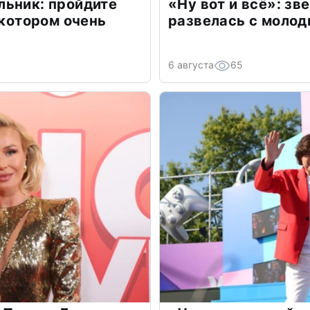
льник: пройдите
«Ну вот и всё»: з
 котором очень
развелась с моло
6 августа
65