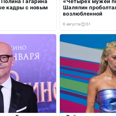
 Полина Гагарина
«Четырех мужей п
ые кадры с новым
Шаляпин проболтал
возлюбленной
6 августа
51