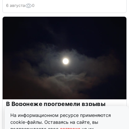
6 августа
0
В Воронеже прогремели взрывы
после сигнала тревоги
На информационном ресурсе применяются
cookie-файлы. Оставаясь на сайте, вы
5 августа
0