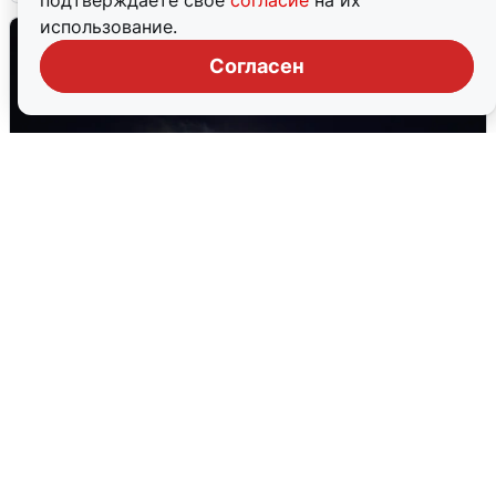
подтверждаете свое
согласие
на их
использование.
Согласен
Взрывы в Воронеже после сигнала
тревоги
5 августа
0