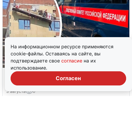
На информационном ресурсе применяются
cookie-файлы. Оставаясь на сайте, вы
подтверждаете свое
согласие
на их
использование.
Видео с места гибели рабочего на
Согласен
стройке в Новосибирске
3 августа
0