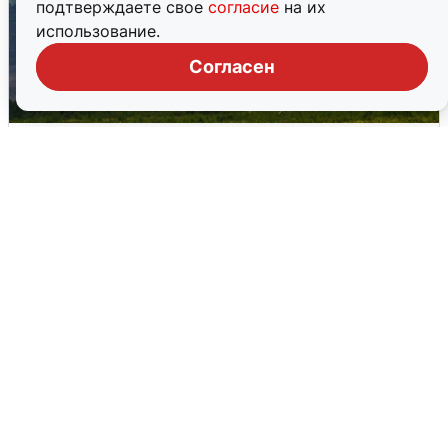
подтверждаете свое
согласие
на их
использование.
Согласен
Ночная атака БПЛА на Самарскую
область: хронология
8 августа
0