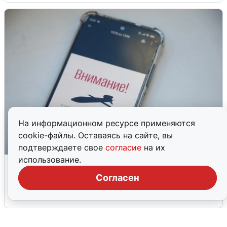
На информационном ресурсе применяются
cookie-файлы. Оставаясь на сайте, вы
подтверждаете свое
согласие
на их
использование.
Ракетная опасность в Свердловской
области: что известно
Согласен
6 августа
0