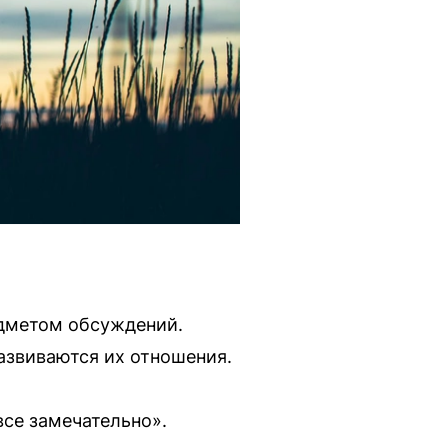
едметом обсуждений.
азвиваются их отношения.
все замечательно».