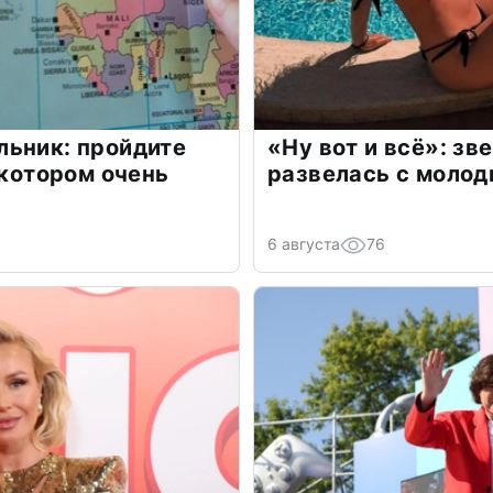
льник: пройдите
«Ну вот и всё»: з
 котором очень
развелась с моло
6 августа
76