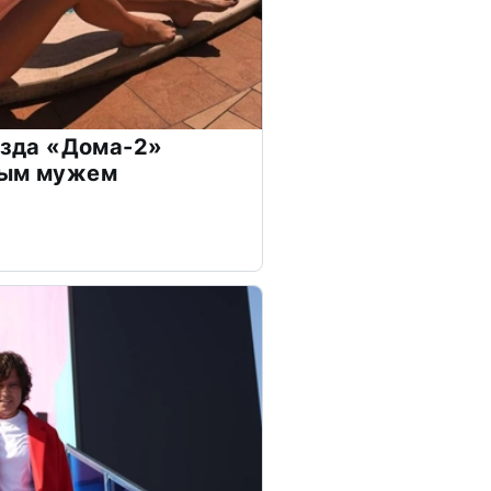
везда «Дома-2»
дым мужем