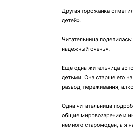
Другая горожанка отметил
детей».
Читательница поделилась:
надежный очень».
Еще одна жительница всп
детьми. Она старше его на 
развод, переживания, алко
Одна читательница подроб
общие мировоззрение и ин
немного старомоден, а я н