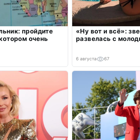
льник: пройдите
«Ну вот и всё»: з
 котором очень
развелась с моло
6 августа
67