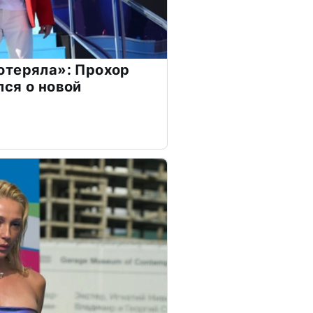
отеряла»: Прохор
ся о новой