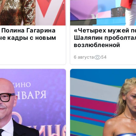
 Полина Гагарина
«Четырех мужей п
ые кадры с новым
Шаляпин проболтал
возлюбленной
6 августа
54