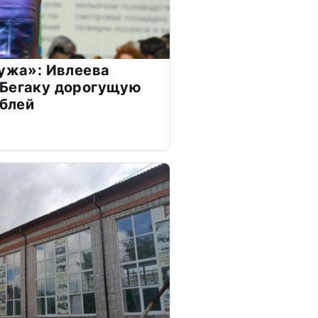
мужа»: Ивлеева
 Бегаку дорогущую
ублей