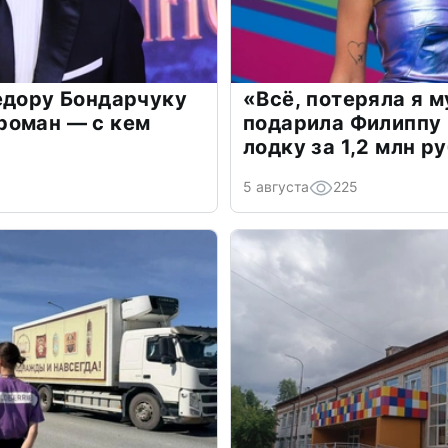
едору Бондарчуку
«Всё, потеряла я 
роман — с кем
подарила Филиппу
лодку за 1,2 млн р
5 августа
225