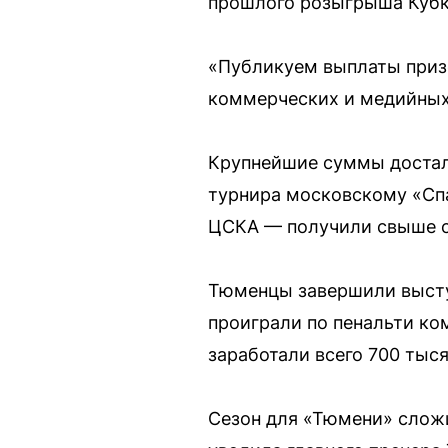
прошлого розыгрыша Кубка
«Публикуем выплаты призо
коммерческих и медийных
Крупнейшие суммы достал
турнира московскому «Спа
ЦСКА — получили свыше с
Тюменцы завершили выступ
проиграли по пенальти ко
заработали всего 700 тыся
Сезон для «Тюмени» сложи