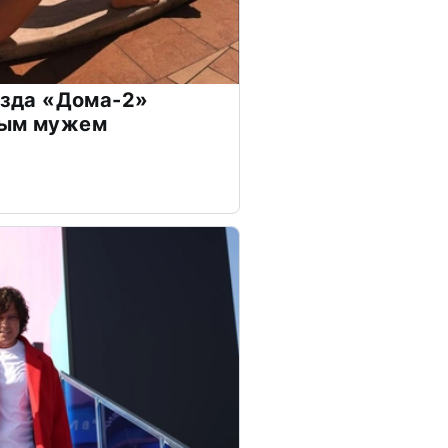
везда «Дома-2»
дым мужем