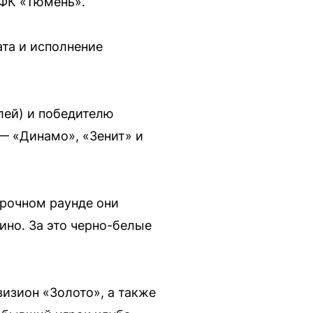
 ФК «Тюмень».
та и исполнение
лей) и победителю
— «Динамо», «Зенит» и
орочном раунде они
ино. За это черно-белые
визион «Золото», а также