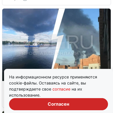
На информационном ресурсе применяются
cookie-файлы. Оставаясь на сайте, вы
Ночная атака БПЛА на Ярославль:
подтверждаете свое
согласие
на их
попадания и последствия
использование.
6 августа
0
Согласен