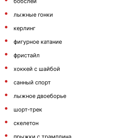
бобслей
лыжные гонки
керлинг
фигурное катание
фристайл
хоккей с шайбой
санный спорт
лыжное двоеборье
шорт-трек
скелетон
прыжки с трамплина