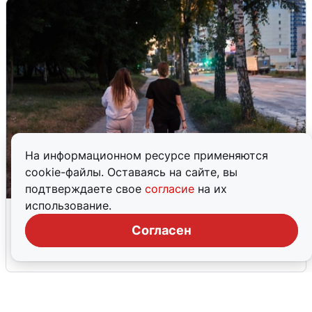
На информационном ресурсе применяются
cookie-файлы. Оставаясь на сайте, вы
подтверждаете свое
согласие
на их
использование.
Опубликована карта отключений
воды в Воронеже
Согласен
6 августа
0