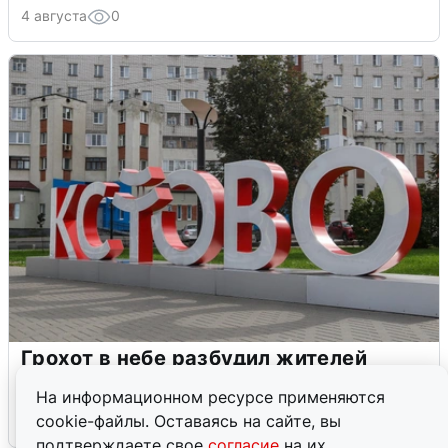
4 августа
0
Грохот в небе разбудил жителей
Кстова
На информационном ресурсе применяются
cookie-файлы. Оставаясь на сайте, вы
4 августа
0
подтверждаете свое
согласие
на их