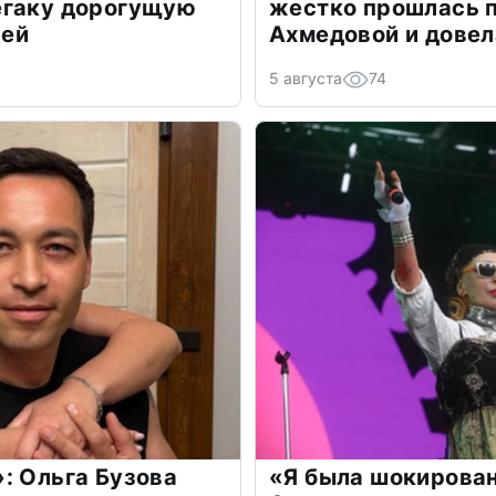
егаку дорогущую
жестко прошлась п
лей
Ахмедовой и довел
5 августа
74
: Ольга Бузова
«Я была шокирова