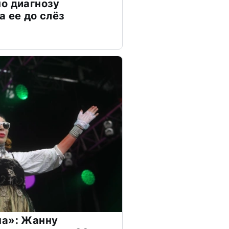
о диагнозу
а ее до слёз
на»: Жанну