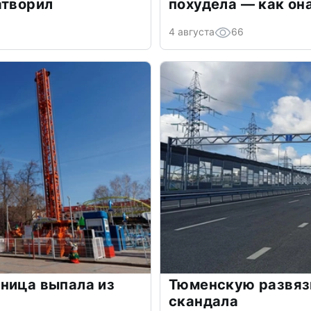
атворил
похудела — как он
4 августа
66
ница выпала из
Тюменскую развяз
скандала