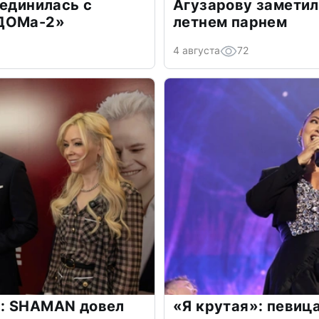
оединилась с
Агузарову заметил
«ДОМа-2»
летнем парнем
4 августа
72
: SHAMAN довел
«Я крутая»: певиц