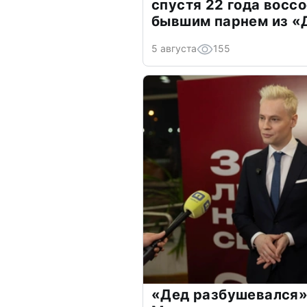
спустя 22 года восс
бывшим парнем из 
5 августа
155
«Дед разбушевался»