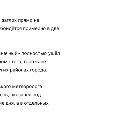
 заглох прямо на
обойдётся примерно в две
олнечный» полностью ушёл
роме того, горожане
угих районах города.
ского метеоролога
ень, оказался под
е дня, а в отдельных