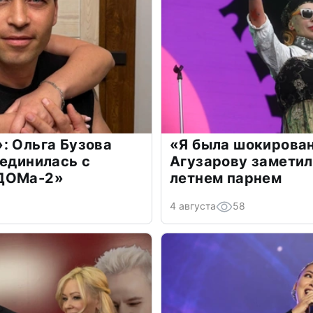
: Ольга Бузова
«Я была шокирова
оединилась с
Агузарову заметил
«ДОМа-2»
летнем парнем
4 августа
58