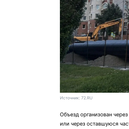
Источник: 
72.RU
Объезд организован чере
или через оставшуюся част