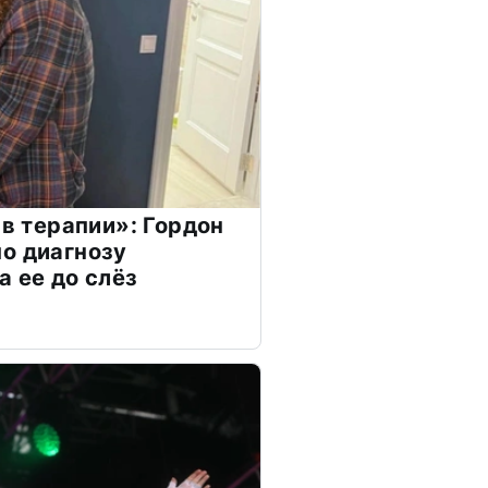
 в терапии»: Гордон
о диагнозу
а ее до слёз