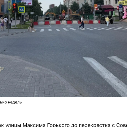
лько недель
к улицы Максима Горького до перекрестка с Сов