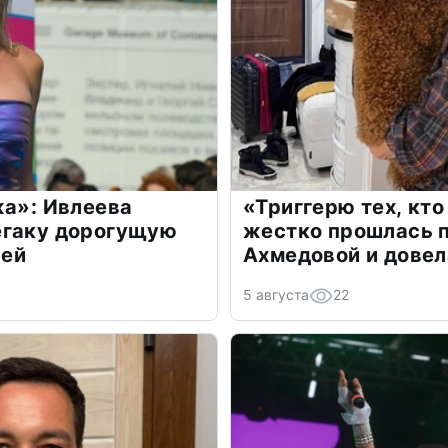
жа»: Ивлеева
«Триггерю тех, кто
егаку дорогущую
жестко прошлась п
лей
Ахмедовой и довел
5 августа
22