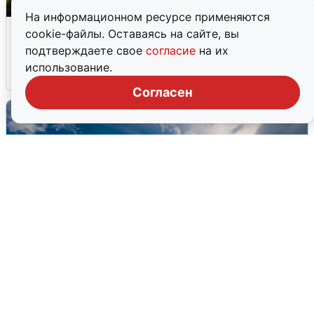
На информационном ресурсе применяются
Москвичи услышали грохот в небе:
cookie-файлы. Оставаясь на сайте, вы
подробности
подтверждаете свое
согласие
на их
использование.
7 августа
0
Согласен
МЧС ответило на сообщения о