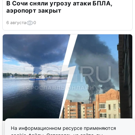
В Сочи сняли угрозу атаки БПЛА,
аэропорт закрыт
6 августа
0
Ночная атака БПЛА на Ярославль:
На информационном ресурсе применяются
попадания и последствия