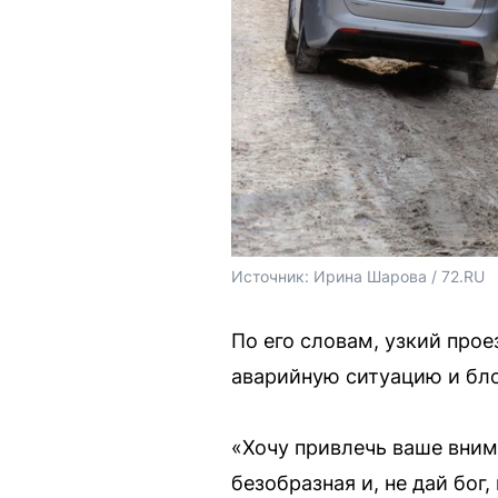
Источник: 
Ирина Шарова / 72.RU
По его словам, узкий про
аварийную ситуацию и бло
«Хочу привлечь ваше внима
безобразная и, не дай бог