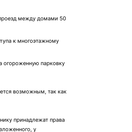
 проезд между домами 50
ступа к многоэтажному
а огороженную парковку
ется возможным, так как
ннику принадлежат права
зложенного, у