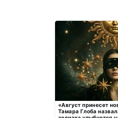
«Август принесет н
Тамара Глоба назвал
зодиака улыбнется у