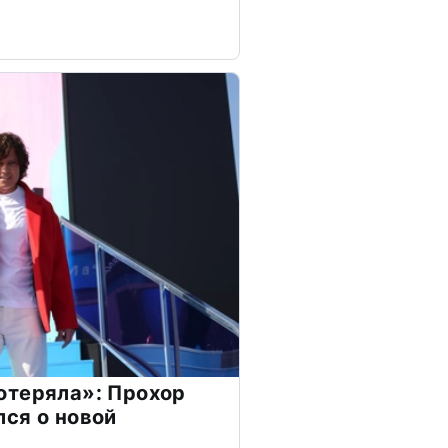
отеряла»: Прохор
ся о новой