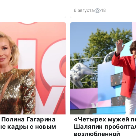
6 августа
18
 Полина Гагарина
«Четырех мужей п
ые кадры с новым
Шаляпин проболтал
возлюбленной