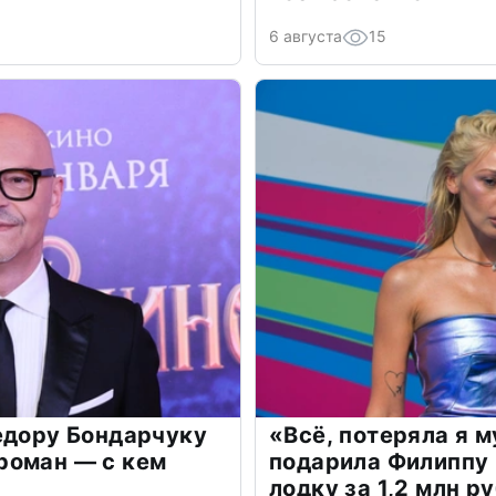
6 августа
15
едору Бондарчуку
«Всё, потеряла я 
роман — с кем
подарила Филиппу
лодку за 1,2 млн р