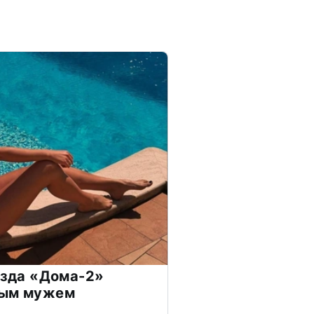
везда «Дома-2»
дым мужем