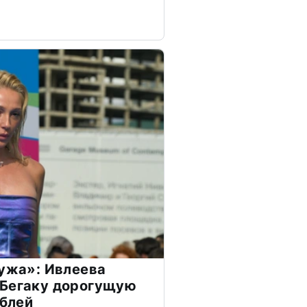
мужа»: Ивлеева
 Бегаку дорогущую
ублей