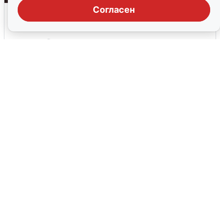
Согласен
Опубликована карта отключений
воды в Воронеже
6 августа
0
В Сочи сняли угрозу атаки БПЛА,