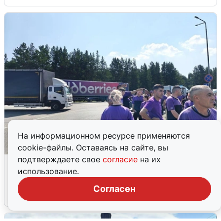
На информационном ресурсе применяются
cookie-файлы. Оставаясь на сайте, вы
подтверждаете свое
согласие
на их
Склад Wildberries в Екатеринбурге
использование.
эвакуировали из-за БПЛА
Согласен
5 августа
0