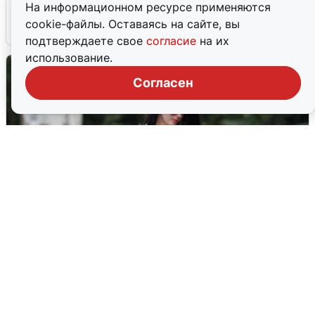
На информационном ресурсе применяются
cookie-файлы. Оставаясь на сайте, вы
6 августа
0
подтверждаете свое
согласие
на их
использование.
Согласен
Волгоградцы остались без
мобильного интернета
6 августа
0