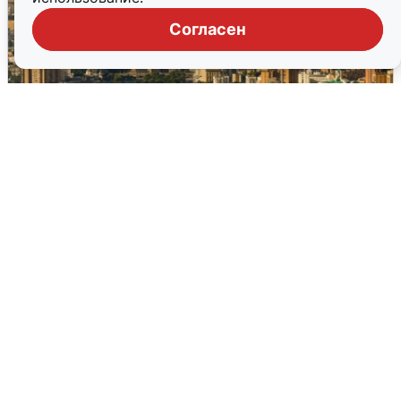
Согласен
Москвичи услышали грохот в небе:
подробности
7 августа
0