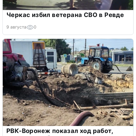
Черкас избил ветерана СВО в Ревде
9 августа
0
РВК-Воронеж показал ход работ,