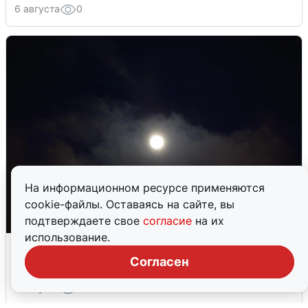
6 августа
0
На информационном ресурсе применяются
cookie-файлы. Оставаясь на сайте, вы
подтверждаете свое
согласие
на их
использование.
Взрывы в Воронеже после сигнала
тревоги
Согласен
5 августа
0