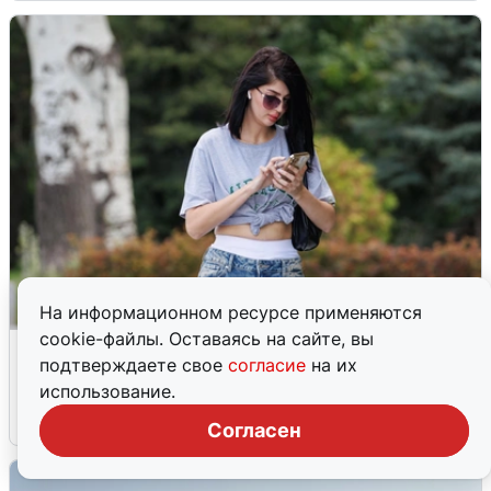
На информационном ресурсе применяются
cookie-файлы. Оставаясь на сайте, вы
Волгоградцы остались без
подтверждаете свое
согласие
на их
мобильного интернета
использование.
6 августа
0
Согласен