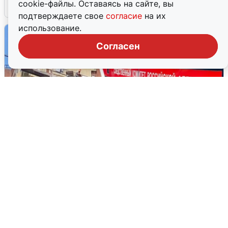
cookie-файлы. Оставаясь на сайте, вы
4 августа
0
подтверждаете свое
согласие
на их
использование.
Согласен
Видео с места гибели рабочего на
стройке в Новосибирске
3 августа
0