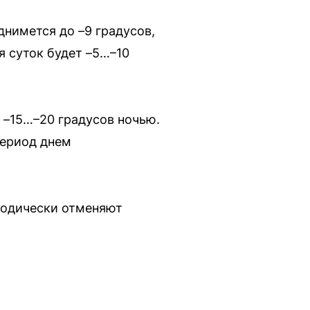
днимется до –9 градусов,
я суток будет –5…–10
 –15…–20 градусов ночью.
период днем
иодически отменяют