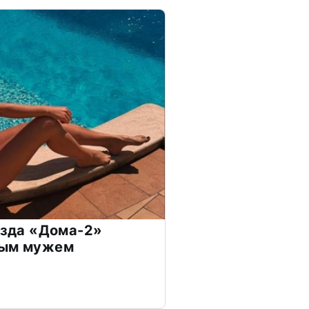
везда «Дома-2»
дым мужем