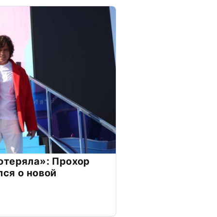
отеряла»: Прохор
ся о новой