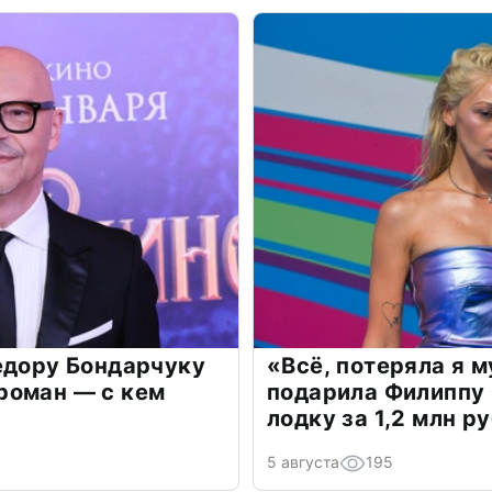
едору Бондарчуку
«Всё, потеряла я 
роман — с кем
подарила Филиппу
лодку за 1,2 млн р
5 августа
195