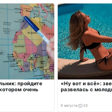
льник: пройдите
«Ну вот и всё»: з
 котором очень
развелась с моло
6 августа
33