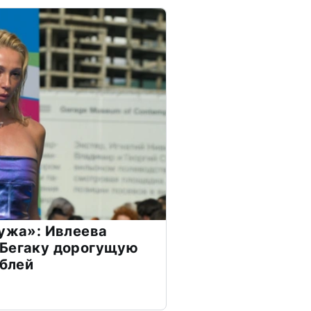
мужа»: Ивлеева
 Бегаку дорогущую
ублей