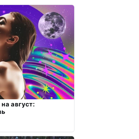
на август:
вь