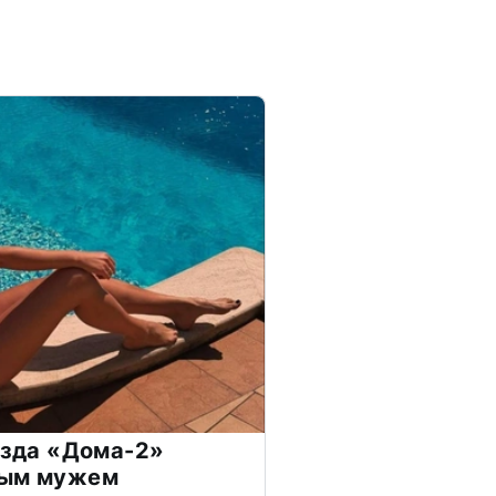
везда «Дома-2»
дым мужем