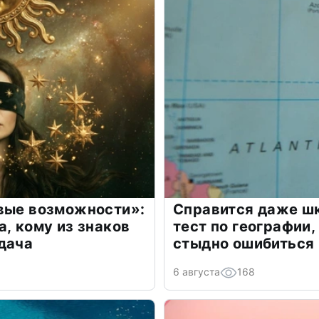
овые возможности»:
Справится даже шк
а, кому из знаков
тест по географии,
дача
стыдно ошибиться
6 августа
168