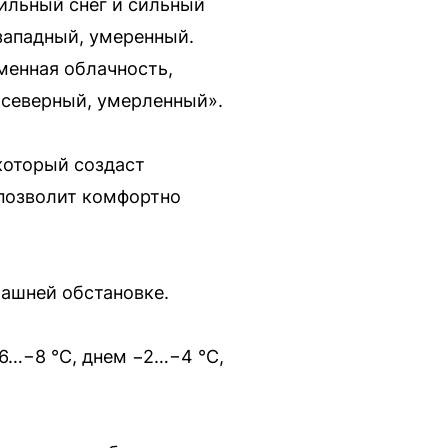
ильный снег и сильный
-западный, умеренный.
менная облачность,
р северный, умерленный».
который создаст
 позволит комфортно
машней обстановке.
6…−8 °C, днем −2…−4 °C,