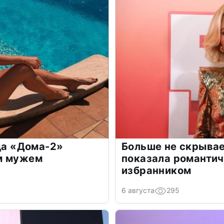
зда «Дома-2»
Больше не скрывае
м мужем
показала романти
избранником
6 августа
295