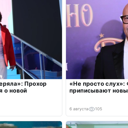
еряла»: Прохор
«Не просто слух»:
 о новой
приписывают новы
6 августа
105