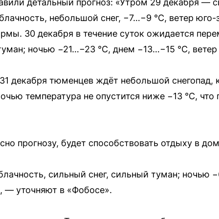
авили детальный прогноз: «Утром 29 декабря — с
блачность, небольшой снег, −7…−9 °C, ветер юго
рмы. 30 декабря в течение суток ожидается пере
туман; ночью −21…−23 °C, днем −13…−15 °C, вете
31 декабря тюменцев ждёт небольшой снегопад, 
очью температура не опустится ниже −13 °C, что
асно прогнозу, будет способствовать отдыху в до
лачность, сильный снег, сильный туман; ночью −
 — уточняют в «Фобосе».