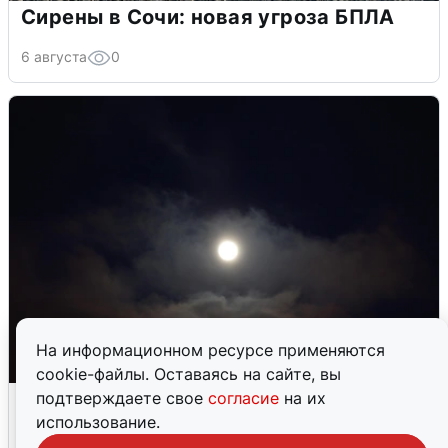
Сирены в Сочи: новая угроза БПЛА
6 августа
0
На информационном ресурсе применяются
cookie-файлы. Оставаясь на сайте, вы
Взрывы в Воронеже после сигнала
подтверждаете свое
согласие
на их
тревоги
использование.