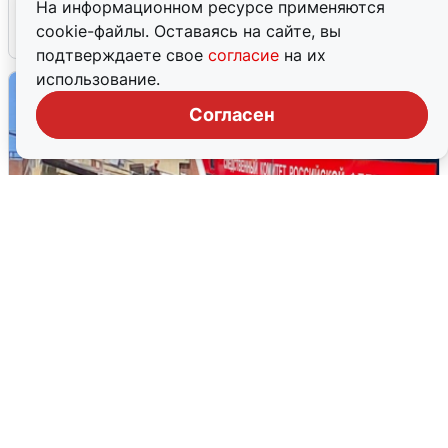
На информационном ресурсе применяются
cookie-файлы. Оставаясь на сайте, вы
4 августа
0
подтверждаете свое
согласие
на их
использование.
Согласен
Видео с места гибели рабочего на
стройке в Новосибирске
3 августа
0